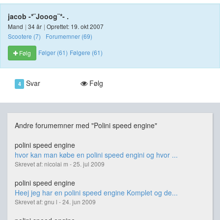
jacob -*¨Jooog¨*- .
Mand
|
34 år
|
Oprettet: 19. okt 2007
Scootere (7)
Forumemner (69)
Følger (61)
Følgere (61)
Følg
Svar
Følg
4
Andre forumemner med "Polini speed engine"
polini speed engine
hvor kan man købe en polini speed engini og hvor ...
Skrevet af: nicolai m - 25. jul 2009
polini speed engine
Heej jeg har en polini speed engine Komplet og de...
Skrevet af: gnu l - 24. jun 2009