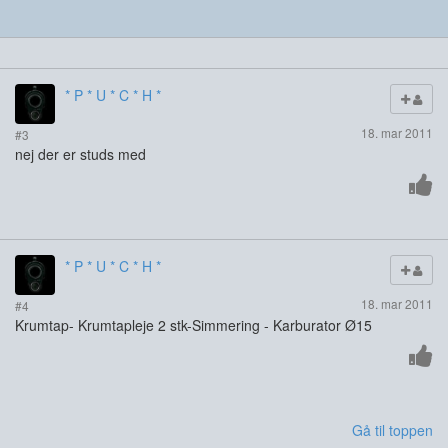
* P * U * C * H *
18. mar 2011
#3
nej der er studs med
* P * U * C * H *
18. mar 2011
#4
Krumtap- Krumtapleje 2 stk-Simmering - Karburator Ø15
Gå til toppen