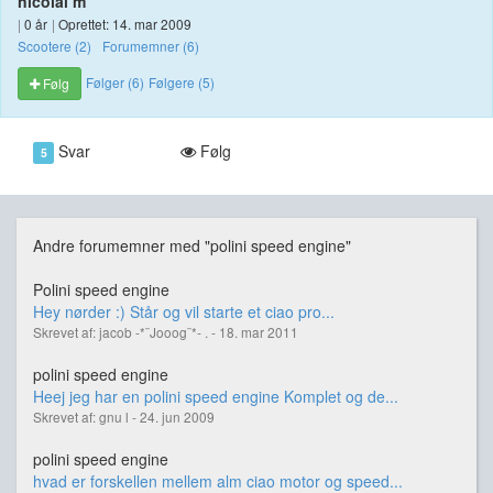
nicolai m
|
0 år
|
Oprettet: 14. mar 2009
Scootere (2)
Forumemner (6)
Følger (6)
Følgere (5)
Følg
Svar
Følg
5
Andre forumemner med "polini speed engine"
Polini speed engine
Hey nørder :) Står og vil starte et ciao pro...
Skrevet af: jacob -*¨Jooog¨*- . - 18. mar 2011
polini speed engine
Heej jeg har en polini speed engine Komplet og de...
Skrevet af: gnu l - 24. jun 2009
polini speed engine
hvad er forskellen mellem alm ciao motor og speed...