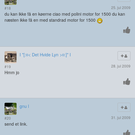
25. jul 2009
#18
du kan ikke få en køerne ciao med polini motor for 1500 du kan
næsten ikke få en med standrad motor for 1500
I *[:¤< Det Hvide Lyn >¤:]* I
28. jul 2009
#19
Hmm jo
gnu l
31. jul 2009
#20
send et link.