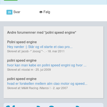
Svar
Følg
25
Andre forumemner med "polini speed engine"
Polini speed engine
Hey nørder :) Står og vil starte et ciao pro...
Skrevet af: jacob -*¨Jooog¨*- . - 18. mar 2011
polini speed engine
hvor kan man købe en polini speed engini og hvor ...
Skrevet af: nicolai m - 25. jul 2009
polini speed engine
hvad er forskellen mellem alm ciao motor og speed...
Skrevet af: M&M Racing //Marco/ / - 2. apr 2007