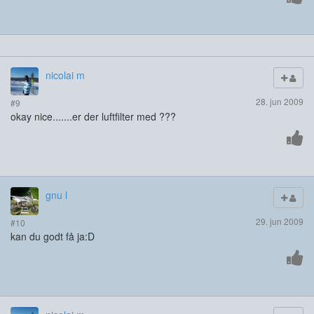
nicolai m
28. jun 2009
#9
okay nice.......er der luftfilter med ???
gnu l
29. jun 2009
#10
kan du godt få ja:D