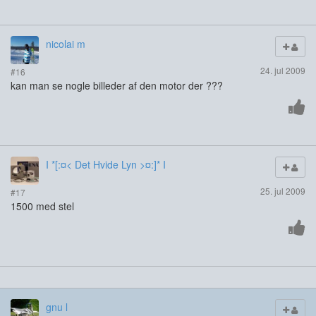
nicolai m
24. jul 2009
#16
kan man se nogle billeder af den motor der ???
I *[:¤< Det Hvide Lyn >¤:]* I
25. jul 2009
#17
1500 med stel
gnu l