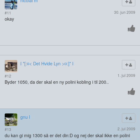
nicolai m
30. jun 2009
#11
okay
I *[:¤< Det Hvide Lyn >¤:]* I
1. jul 2009
#12
Byder 1050, da der skal en ny polini kobling i til 200..
gnu l
2. jul 2009
#13
du kan gi mig 1300 så er det din:D og nej der skal ikke en polini