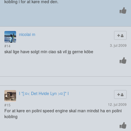
kobling i for at køre med den.
nicolai m
3. jul 2009
#14
skal lige have solgt min ciao sä vil jg gerne köbe
I *[:¤< Det Hvide Lyn >¤:]* I
12. jul 2009
#15
For at køre en polini speed engine skal man mindst ha en polini
kobling