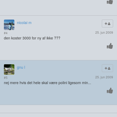
nicolai m
25. jun 2009
#4
den koster 3000 for ny af ikke ???
gnu l
25. jun 2009
#5
nej mere hvis det hele skal være polini ligesom min...