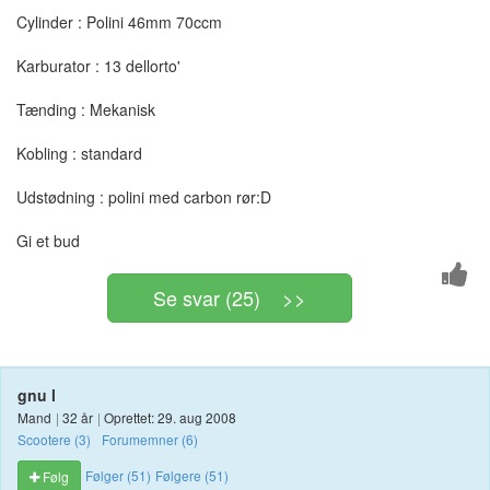
Cylinder : Polini 46mm 70ccm
Karburator : 13 dellorto'
Tænding : Mekanisk
Kobling : standard
Udstødning : polini med carbon rør:D
Gi et bud
Se svar (25) >>
gnu l
Mand
|
32 år
|
Oprettet: 29. aug 2008
Scootere (3)
Forumemner (6)
Følger (51)
Følgere (51)
Følg