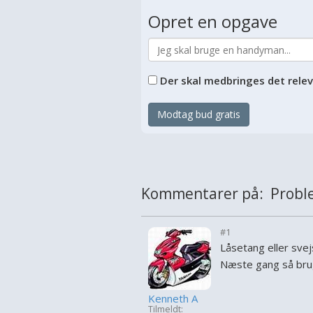
Opret en opgave
Der skal medbringes det rele
Modtag bud gratis
Kommentarer på: Proble
#1
Låsetang eller svej
Næste gang så brug
Kenneth A
Tilmeldt: