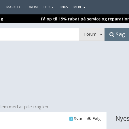
I
MARKED
FORUM
BLOG
LINKS
MERE
ng
Få op til 15% rabat på service og reparatio
Søg
Forum
lem med at pille tragten
Nyes
Svar
Følg
3