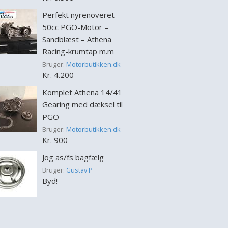
Perfekt nyrenoveret
50cc PGO-Motor –
Sandblæst – Athena
Racing-krumtap m.m
Bruger:
Motorbutikken.dk
Kr. 4.200
Komplet Athena 14/41
Gearing med dæksel til
PGO
Bruger:
Motorbutikken.dk
Kr. 900
Jog as/fs bagfælg
Bruger:
Gustav P
Byd!