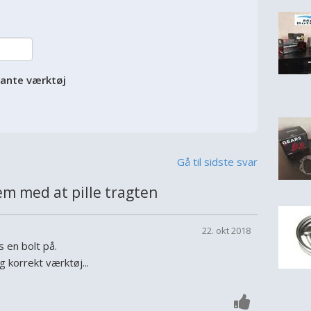
vante værktøj
Gå til sidste svar
m med at pille tragten
22. okt 2018
s en bolt på.
 korrekt værktøj...