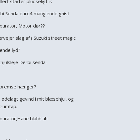
llert starter pludseligt ik
bi Senda euro4 manglende gnist
burator, Motor dør??
rvejer slag af ( Suzuki street magic
ende lyd?
hjulsleje Derbi senda.
bremse hænger?
 ødelagt gevind i mit blæsehjul, og
krumtap.
burator,Hane blahblah