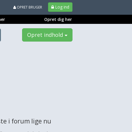
Log ind
OPRET BRUGER
ner
Opret dig her
Opret indhold
te i forum lige nu