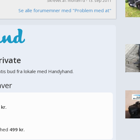
Skrevet af: morten d - 13. sep 2011
Se alle forumemner med "Problem med at"
rivate
tis bud fra lokale med Handyhand.
aver
 kr.
lighed
499 kr.