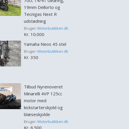
70cc 14/41 Gearing,
19mm Dellorto og
Tecnigas Next R
udstødning
Bruger:
Motorbutikken.dk
Kr. 10.000
Yamaha Neos 45 stel
Bruger:
Motorbutikken.dk
Kr. 350
Tilbud Nyrenoveret
Minarelli 4VP 125cc
motor med
kickstarterskjold og
blæseskjolde
Bruger:
Motorbutikken.dk
Kr. 6.500