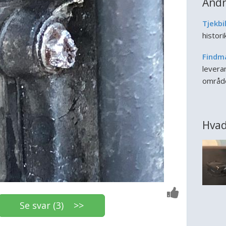
Andr
Tjekbi
histor
Findm
leveran
områd
Hvad
Se svar (3) >>