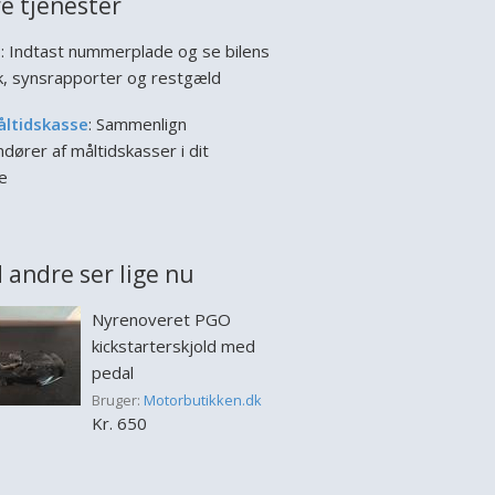
e tjenester
l
: Indtast nummerplade og se bilens
ik, synsrapporter og restgæld
åltidskasse
: Sammenlign
dører af måltidskasser i dit
e
 andre ser lige nu
Nyrenoveret PGO
kickstarterskjold med
pedal
Bruger:
Motorbutikken.dk
Kr. 650