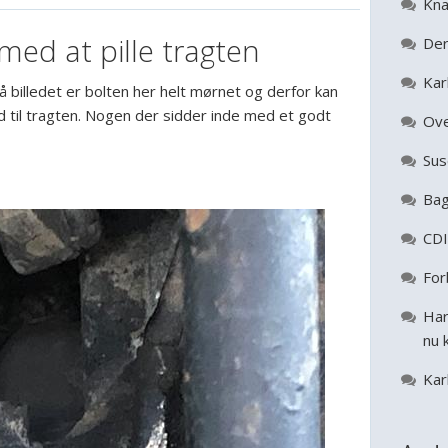
Kna
ed at pille tragten
Der
Kar
 billedet er bolten her helt mørnet og derfor kan
d til tragten. Nogen der sidder inde med et godt
Ove
Sus
Bag
CDI
For
Har
nu 
Kar