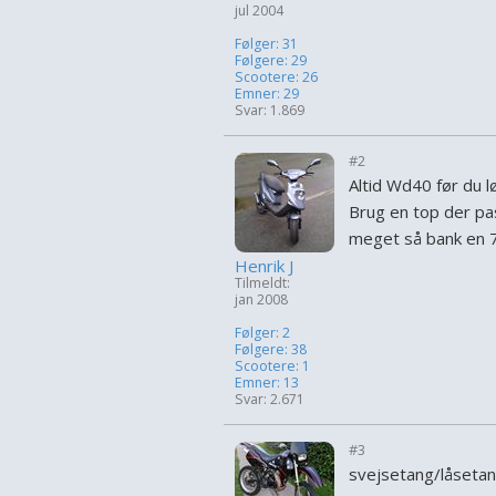
jul 2004
Følger: 31
Følgere: 29
Scootere: 26
Emner: 29
Svar: 1.869
#2
Altid Wd40 før du l
Brug en top der pas
meget så bank en 
Henrik J
Tilmeldt:
jan 2008
Følger: 2
Følgere: 38
Scootere: 1
Emner: 13
Svar: 2.671
#3
svejsetang/låseta