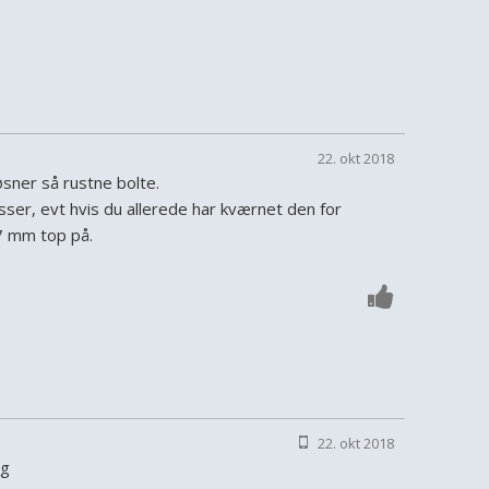
22. okt 2018
øsner så rustne bolte.
ser, evt hvis du allerede har kværnet den for
7 mm top på.
22. okt 2018
ng