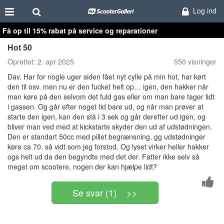
Log ind
Få op til 15% rabat på service og reparationer
Hot 50
Oprettet:
2. apr 2025
550 visninger
Dav. Har for nogle uger siden fået nyt cylle på min hot, har kørt
den til osv. men nu er den fucket helt op… igen, den hakker når
man køre på den selvom det fuld gas eller om man bare tager lidt
i gassen. Og går efter noget tid bare ud, og når man prøver at
starte den igen, kan den stå i 3 sek og går derefter ud igen, og
bliver man ved med at kickstarte skyder den ud af udstødningen.
Den er standart 50cc med pillet begrænsning, gg udstødninger
køre ca 70. så vidt som jeg forstod. Og lyset virker heller hakker
ogs helt ud da den begyndte med det der. Fatter ikke selv så
meget om scootere, nogen der kan hjælpe lidt?
Se svar (1) >>