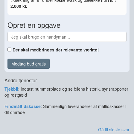
tildækning af rør under køkkenvask og dæække hul i loft
2.000 kr.
Opret en opgave
Der skal medbringes det relevante værktøj
Modtag bud gratis
Andre tjenester
Tjekbil
: Indtast nummerplade og se bilens historik, synsrapporter
og restgæld
Findmåltidskasse
: Sammenlign leverandører af måltidskasser i
dit område
Gå til sidste svar