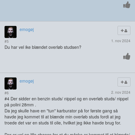
emogøj
1. nov 2024
#5
Du har vel ike blændet overløb studsen?
emogøj
2. nov 2024
#6
#4 Der sidder en benzin studs/ nippel og en overløb studs/ nippel
på polini 28mm .
Da jeg skulle have en "tun" karburator på for første gang så
havde jeg kommet til at blænde min overløb studs fordi at jeg
troede det var en studs til olie, hvilket jeg ikke havde brug for.
Der er vel en lille chance for at du måske er kommet til at blænde/