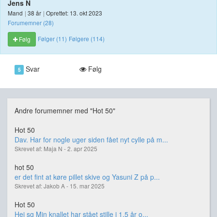
Jens N
Mand
|
38 år
|
Oprettet: 13. okt 2023
Forumemner (28)
Følger (11)
Følgere (114)
Følg
Svar
Følg
5
Andre forumemner med "Hot 50"
Hot 50
Dav. Har for nogle uger siden fået nyt cylle på m...
Skrevet af: Maja N - 2. apr 2025
hot 50
er det fint at køre pillet skive og Yasuni Z på p...
Skrevet af: Jakob A - 15. mar 2025
Hot 50
Hej sg Min knallet har stået stille i 1,5 år o...