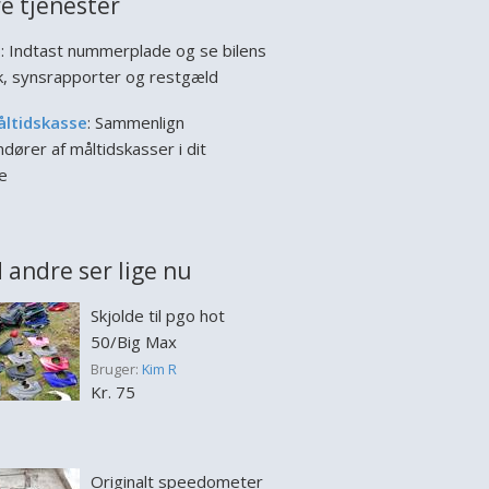
e tjenester
l
: Indtast nummerplade og se bilens
ik, synsrapporter og restgæld
åltidskasse
: Sammenlign
dører af måltidskasser i dit
e
 andre ser lige nu
Skjolde til pgo hot
50/Big Max
Bruger:
Kim R
Kr. 75
Originalt speedometer