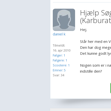
Hjælp Søg
(Karburato
Hej.
daniel k
Står her med en V
Tilmeldt:
Den har dog meget
16. apr 2010
Det kunne godt ly
Følger: 1
Følgere: 1
Nogen som er i n
Scootere: 1
Emner: 5
indstille den?
Svar: 34