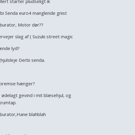
llert starter pludseligt ik
bi Senda euro4 manglende gnist
burator, Motor dør??
rvejer slag af ( Suzuki street magic
ende lyd?
hjulsleje Derbi senda.
bremse hænger?
 ødelagt gevind i mit blæsehjul, og
krumtap.
burator,Hane blahblah