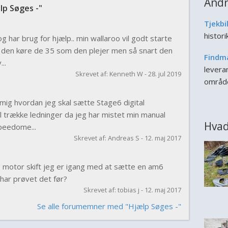
Andr
p Søges -"
Tjekbi
histor
g har brug for hjælp.. min wallaroo vil godt starte
 den køre de 35 som den plejer men så snart den
Findm
..
leveran
Skrevet af: Kenneth W - 28. jul 2019
områd
 mig hvordan jeg skal sætte Stage6 digital
 trække ledninger da jeg har mistet min manual
Hvad
peedome...
Skrevet af: Andreas S - 12. maj 2017
 motor skift jeg er igang med at sætte en am6
har prøvet det før?
Skrevet af: tobias j - 12. maj 2017
Se alle forumemner med "Hjælp Søges -"