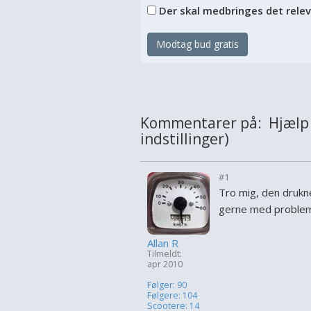
Der skal medbringes det rele
Modtag bud gratis
Kommentarer på: Hjælp S
indstillinger)
#1
Tro mig, den drukne
gerne med probleme
Allan R
Tilmeldt:
apr 2010
Følger: 90
Følgere: 104
Scootere: 14