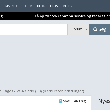
I
MARKED
FORUM
BLOG
LINKS
MERE
ng
Få op til 15% rabat på service og reparatio
Søg
Forum
p Søges - VGA Grido (30) (Karburator indstillinger)
Nyes
Svar
Følg
2