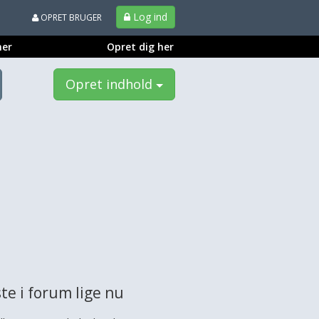
Log ind
OPRET BRUGER
ner
Opret dig her
Opret indhold
te i forum lige nu