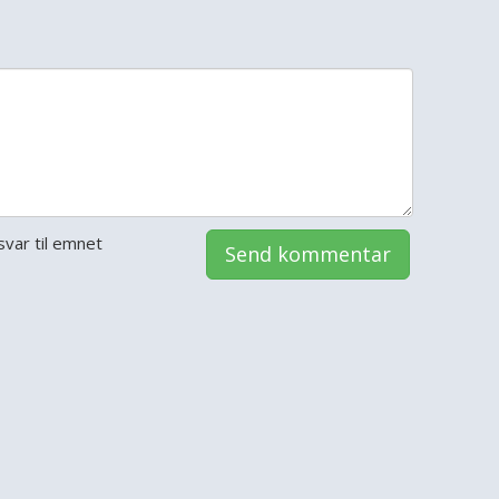
var til emnet
Send kommentar