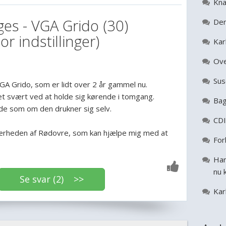
Kna
es - VGA Grido (30)
Der
r indstillinger)
Kar
Ove
Sus
GA Grido, som er lidt over 2 år gammel nu.
 svært ved at holde sig kørende i tomgang.
Bag
de som om den drukner sig selv.
CDI
ærheden af Rødovre, som kan hjælpe mig med at
For
Har
nu 
Se svar (2) >>
Kar