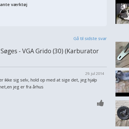
vante værktøj
Gå til sidste svar
øges - VGA Grido (30) (Karburator
29. jul 2014
r ikke sig selv, hold op med at sige det, jeg hjalp
t,en jeg er fra århus