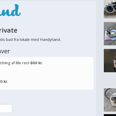
rivate
tis bud fra lokale med Handyhand.
aver
ning af lille reol
800 kr.
0 kr.