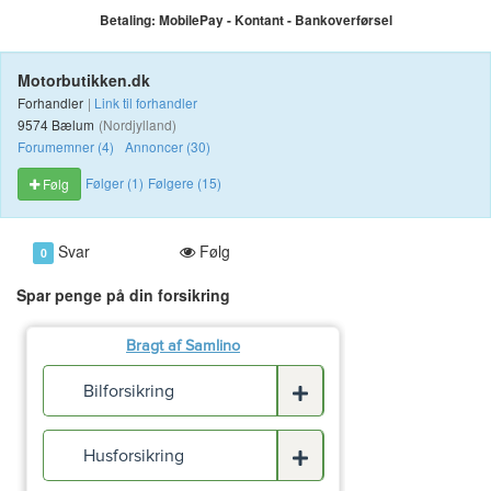
Betaling:
MobilePay
- Kontant
- Bankoverførsel
Motorbutikken.dk
Forhandler
|
Link til forhandler
9574 Bælum
(Nordjylland)
Forumemner (4)
Annoncer (30)
Følger (1)
Følgere (15)
Følg
Svar
Følg
0
Spar penge på din forsikring