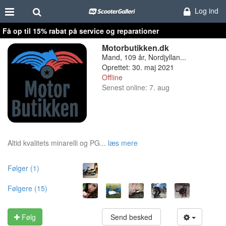
Log ind
Få op til 15% rabat på service og reparationer
Motorbutikken.dk
Mand, 109 år, Nordjyllan...
Oprettet: 30. maj 2021
Offline
Senest online: 7. aug
Altid kvalitets minarelli og PG...
læs mere
Følger (1)
Følgere (15)
Følg
Send besked