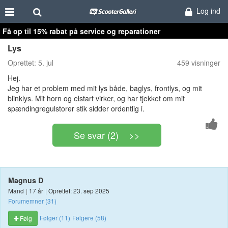
Log ind
Få op til 15% rabat på service og reparationer
Lys
Oprettet:
5. jul
459 visninger
Hej.
Jeg har et problem med mit lys både, baglys, frontlys, og mit
blinklys. Mit horn og elstart virker, og har tjekket om mit
spændingregulstorer stik sidder ordentlig i.
Se svar (2) >>
Magnus D
Mand
|
17 år
|
Oprettet: 23. sep 2025
Forumemner (31)
Følger (11)
Følgere (58)
Følg