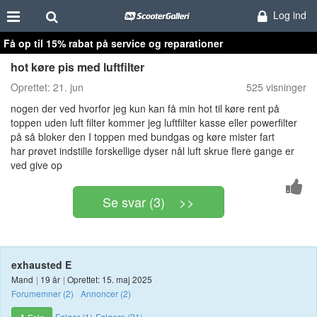
Log ind
Få op til 15% rabat på service og reparationer
hot køre pis med luftfilter
Oprettet:
21. jun
525 visninger
nogen der ved hvorfor jeg kun kan få min hot til køre rent på
toppen uden luft filter kommer jeg luftfilter kasse eller powerfilter
på så bloker den I toppen med bundgas og køre mister fart
har prøvet indstille forskellige dyser nål luft skrue flere gange er
ved give op
Se svar (3) >>
exhausted E
Mand
|
19 år
|
Oprettet: 15. maj 2025
Forumemner (2)
Annoncer (2)
Følger (1)
Følgere (21)