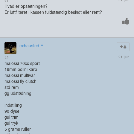
#1
Hvad er opsætningen?
Er luftfilteret i kassen fuldstændig beskidt eller rent?
exhausted E
21. jun
#2
malossi 70cc sport
19mm polini karb
malossi multivar
malossi fly clutch
std rem
gg udstødning
indstilling
90 dyse
gul trim
gul tryk
5 grams ruller