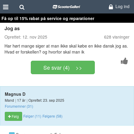
Log ind
Få op til 15% rabat på service og reparationer
Jog as
Oprettet:
12. nov 2025
628 visninger
Har hørt mange siger at man ikke skal købe en ikke dansk jog as.
Hvad er forskellen? og hvorfor skal man ik
Se svar (4) >>
Magnus D
Mand
|
17 år
|
Oprettet: 23. sep 2025
Forumemner (31)
Følger (11)
Følgere (58)
Følg