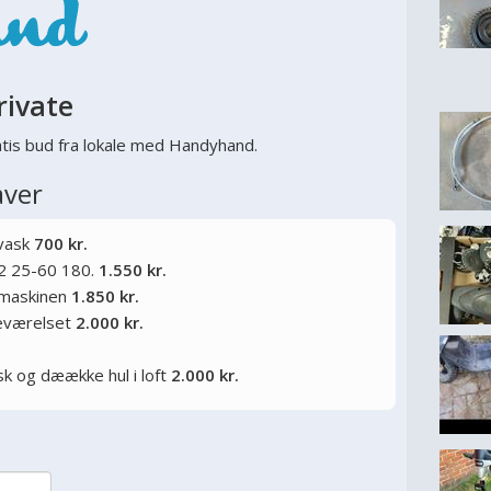
rivate
tis bud fra lokale med Handyhand.
aver
 vask
700 kr.
2 25-60 180.
1.550 kr.
kemaskinen
1.850 kr.
deværelset
2.000 kr.
sk og dæække hul i loft
2.000 kr.