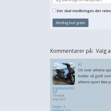
Der skal medbringes det rele
Modtag bud gratis
Kommentarer på: Valg af 7
#2
OS over athena spor
holder så godt som f
athena sport ikke 
Jogmissen90
00
Tilmeldt:
maj 2023
Følger: 4
Følgere: 513