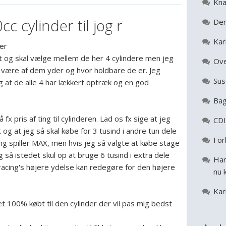
Kna
cc cylinder til jog r
Der
Kar
der
dt og skal vælge mellem de her 4 cylindere men jeg
Ove
 være af dem yder og hvor holdbare de er. Jeg
Sus
g at de alle 4 har lækkert optræk og en god
Bag
 fx pris af ting til cylinderen. Lad os fx sige at jeg
CDI
og at jeg så skal købe for 3 tusind i andre tun dele
For
ng spiller MAX, men hvis jeg så valgte at købe stage
g så istedet skul op at bruge 6 tusind i extra dele
Har
acing's højere ydelse kan redegøre for den højere
nu 
Kar
t 100% købt til den cylinder der vil pas mig bedst