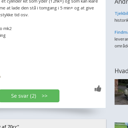
Andr
 et cylinder kit som yder (12hk+) og som kan klare
me at lade den stå i tomgang i 5 min+ og at give
Tjekbi
stykke tid osv.
histor
ro mk2
Findm
ing
leveran
områd
Hvad
Se svar (2) >>
af 70cc"