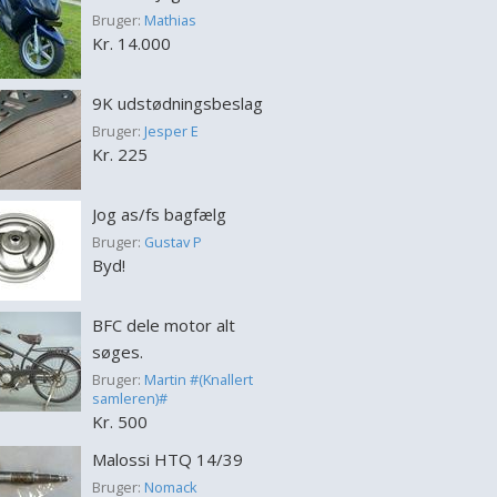
Bruger:
Mathias
Kr. 14.000
9K udstødningsbeslag
Bruger:
Jesper E
Kr. 225
Jog as/fs bagfælg
Bruger:
Gustav P
Byd!
BFC dele motor alt
søges.
Bruger:
Martin #(Knallert
samleren)#
Kr. 500
Malossi HTQ 14/39
Bruger:
Nomack