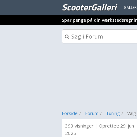
ScooterGalleri
GALLER
Spar penge på din værkstedsregni
Forside
Forum
Tuning
Valg 
393 visninger
|
Oprettet:
29. jun
2025