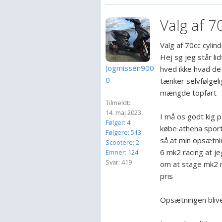
Valg af 70
Valg af 70cc cylin
Hej sg jeg står li
Jogmissen900
hved ikke hvad de
0
tænker selvfølgeli
mængde topfart
Tilmeldt:
14. maj 2023
I må os godt kig på
Følger: 4
købe athena sport 
Følgere: 513
så at min opsætni
Scootere: 2
6 mk2 racing at je
Emner: 124
Svar: 419
om at stage mk2 r
pris
Opsætningen blive