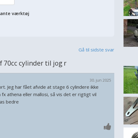
vante værktøj
Gå til sidste svar
0cc cylinder til jog r
30. jun 2025
t. Jeg har fået afvide at stage 6 cylindere ikke
x athena eller mallosi, så vis det er rigtigt vil
pas bedre