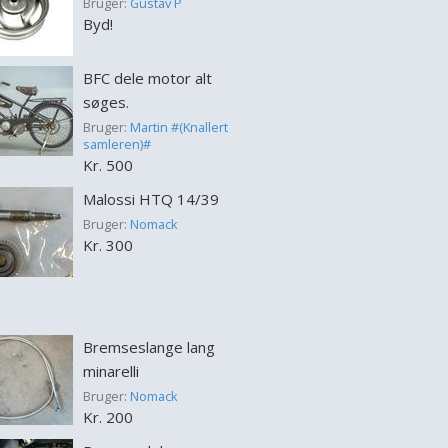
Bruger:
Gustav P
Byd!
BFC dele motor alt
søges.
Bruger:
Martin #(Knallert
samleren)#
Kr. 500
Malossi HTQ 14/39
Bruger:
Nomack
Kr. 300
Bremseslange lang
minarelli
Bruger:
Nomack
Kr. 200