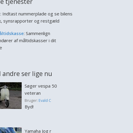
e tjenester
l
: Indtast nummerplade og se bilens
ik, synsrapporter og restgæld
åltidskasse
: Sammenlign
dører af måltidskasser i dit
e
 andre ser lige nu
Søger vespa 50
veteran
Bruger:
Evald C
Byd!
Yamaha Jog r