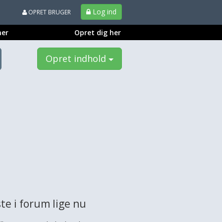
Log ind
OPRET BRUGER
ner
Opret dig her
Opret indhold
te i forum lige nu