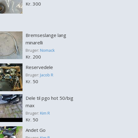
Kr. 300
Bremseslange lang
minarelli
Bruger:
Nomack
Kr. 200
Reservedele
Bruger:
Jacob R
Kr. 50
Dele til pgo hot 50/big
max
Bruger:
Kim R
Kr. 50
Andet Go
Bruger:
Kim R