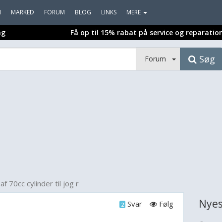
I
MARKED
FORUM
BLOG
LINKS
MERE
ng
Få op til 15% rabat på service og reparatio
Søg
Forum
af 70cc cylinder til jog r
Nyes
Svar
Følg
2