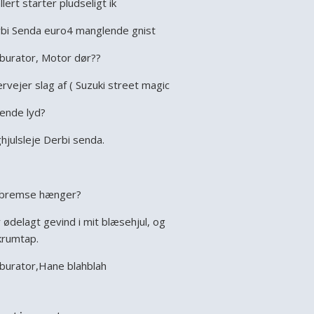
llert starter pludseligt ik
bi Senda euro4 manglende gnist
burator, Motor dør??
rvejer slag af ( Suzuki street magic
ende lyd?
hjulsleje Derbi senda.
bremse hænger?
 ødelagt gevind i mit blæsehjul, og
krumtap.
burator,Hane blahblah