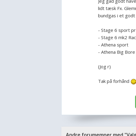
Jeg gad godt have
lidt tæsk Fx. Glem
bundgas i et godt 
- Stage 6 sport p
- Stage 6 mk2 Rac
- Athena sport
- Athena Big Bore
(Jog r)
Tak på forhånd
Andre forumemner med "Valg 