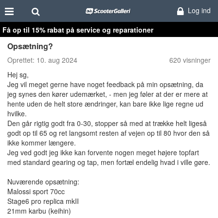
Log ind
Få op til 15% rabat på service og reparationer
Opsætning?
Oprettet:
10. aug 2024
620 visninger
Hej sg,
Jeg vil meget gerne have noget feedback på min opsætning, da
jeg synes den kører udemærket, - men jeg føler at der er mere at
hente uden de helt store ændringer, kan bare ikke lige regne ud
hvilke.
Den går rigtig godt fra 0-30, stopper så med at trække helt ligeså
godt op til 65 og ret langsomt resten af vejen op til 80 hvor den så
ikke kommer længere.
Jeg ved godt jeg ikke kan forvente nogen meget højere topfart
med standard gearing og tap, men fortæl endelig hvad i ville gøre.
Nuværende opsætning:
Malossi sport 70cc
Stage6 pro replica mkII
21mm karbu (keihin)