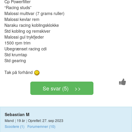
Cp Powerfilter
“Racing studs”
Malossi multivar (7 grams ruller)
Malossi kevlar rem
Naraku racing koblingsklokke
Std kobling og remskiver
Malossi gul trykfjeder
1500 rpm trim
Ubegrænset racing cdi
Std krumtap
Std gearing
Tak på forhånd
Se svar (5) >>
Sebastian M
Mand
|
19 år
|
Oprettet: 27. sep 2023
Scootere (1)
Forumemner (10)