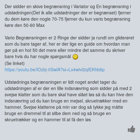
Der sidder en skive begrænsning i Variator og En begrænsning i
udstødningen(Det ik alle udstødninger der er begrænset) fjerner
du dem køre den nogle 70-75 fjerner du kun vario begrænsning
køre den 50-60 Max
Vario Begrænsningen er 2 Ringe der sidder ja rundt om gliderøret
som du bare tager af, her er der lige en guide om hvordan man
gør på en hot 50 det mere eller mindre det samme du skriver
bare hvis du har nogle spørgsmål
(Se linket)
https://youtu.be/lOzbj-0SwlA?si=Lx4wivl2qIEKhb6p
Udstødnings begrænsningen er lidt noget andet tager du
udstødningen af er der en lille indsnævring som sidder på med 2
svejse klatter som du bare skal have slået løs så du kan hive den
indsnævring ud du kan bruge en mejsel, skruetrækker med en
hammer, Svejse klatterne på min var dog så tykke jeg måtte
bruge en dremmel til at slibe dem ned og så bruge en
skruetrækker og en hammer til at få den løs