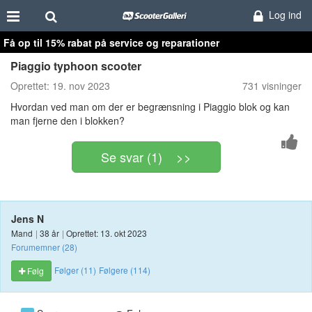
Log ind
Få op til 15% rabat på service og reparationer
Piaggio typhoon scooter
Oprettet:
19. nov 2023
731 visninger
Hvordan ved man om der er begrænsning i Piaggio blok og kan
man fjerne den i blokken?
Se svar (1) >>
Jens N
Mand
|
38 år
|
Oprettet: 13. okt 2023
Forumemner (28)
Følger (11)
Følgere (114)
Følg