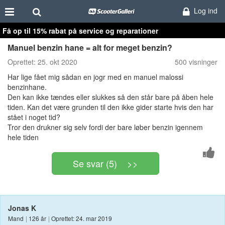
Log ind
Få op til 15% rabat på service og reparationer
Manuel benzin hane = alt for meget benzin?
Oprettet:
25. okt 2020
500 visninger
Har lige fået mig sådan en jogr med en manuel malossi
benzinhane.
Den kan ikke tændes eller slukkes så den står bare på åben hele
tiden. Kan det være grunden til den ikke gider starte hvis den har
stået i noget tid?
Tror den drukner sig selv fordi der bare løber benzin igennem
hele tiden
Se svar (5) >>
Jonas K
Mand
|
126 år
|
Oprettet: 24. mar 2019