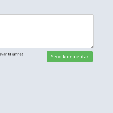
var til emnet
Send kommentar