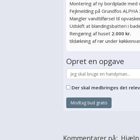
Montering af ny bordplade med
Fejlmelding på Grundfos ALPHA 
Mangler vandtilførsel til opvas
Udskift at blandingsbatteri i ba
Rengøring af huset
2.000 kr.
tildækning af rør under køkkenva
Opret en opgave
Der skal medbringes det rele
Modtag bud gratis
Kommentarer på: Hjælp m