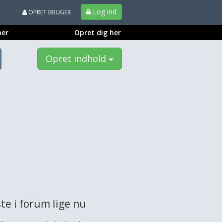
Log ind
OPRET BRUGER
ner
Opret dig her
Opret indhold
te i forum lige nu