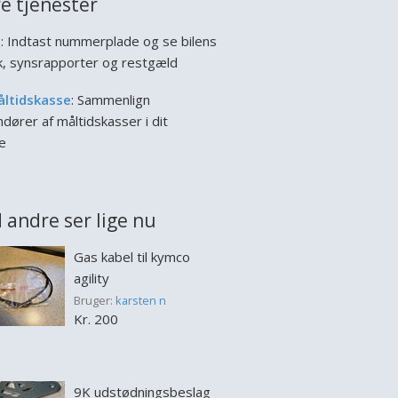
e tjenester
l
: Indtast nummerplade og se bilens
ik, synsrapporter og restgæld
åltidskasse
: Sammenlign
dører af måltidskasser i dit
e
 andre ser lige nu
Gas kabel til kymco
agility
Bruger:
karsten n
Kr. 200
9K udstødningsbeslag