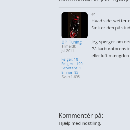
#1
Hvad side sætter di
Sætter den på studs
Jeg spørger om det 
BP Tuning
Tilmeldt:
På karburatorens i
jul 2011
eller luft mængden
Følger: 18
Følgere: 190
Scootere: 1
Emner: 85
Svar: 1.695
Kommentér på:
Hjælp med indstilling.