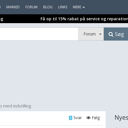
I
MARKED
FORUM
BLOG
LINKS
MERE
ng
Få op til 15% rabat på service og reparatio
Søg
Forum
 med indstilling.
Nyes
Svar
Følg
1