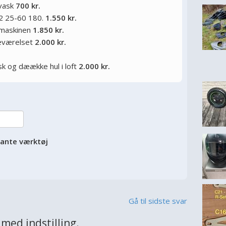
 vask
700 kr.
2 25-60 180.
1.550 kr.
kemaskinen
1.850 kr.
deværelset
2.000 kr.
sk og dæække hul i loft
2.000 kr.
vante værktøj
Gå til sidste svar
ed indstilling.