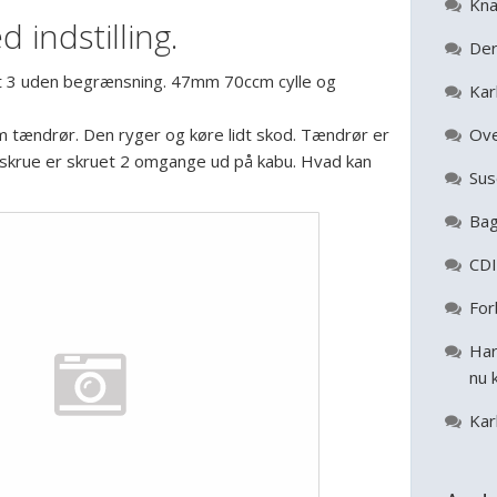
Kna
 indstilling.
Der
t 3 uden begrænsning. 47mm 70ccm cylle og
Kar
 tændrør. Den ryger og køre lidt skod. Tændrør er
Ove
 skrue er skruet 2 omgange ud på kabu. Hvad kan
Sus
Bag
CDI
For
Har
nu 
Kar