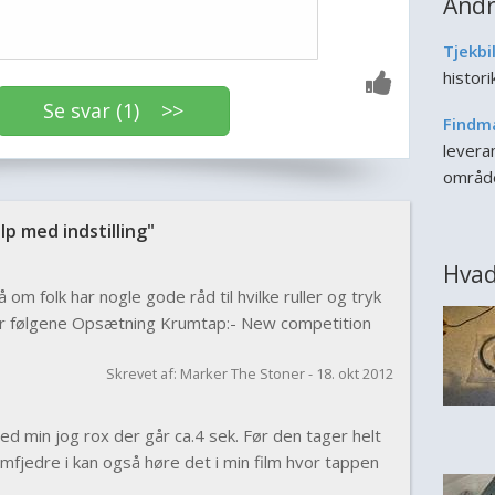
Andr
Tjekbi
histor
Se svar (1) >>
Findm
leveran
områd
 med indstilling"
Hvad
 om folk har nogle gode råd til hvilke ruller og tryk
 er følgene Opsætning Krumtap:- New competition
Skrevet af: Marker The Stoner - 18. okt 2012
ed min jog rox der går ca.4 sek. Før den tager helt
imfjedre i kan også høre det i min film hvor tappen