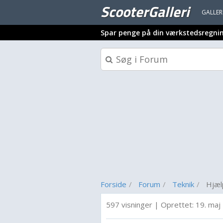
ScooterGalleri
GALLER
Spar penge på din værkstedsregni
Forside
Forum
Teknik
Hjælp
597 visninger
|
Oprettet:
19. maj