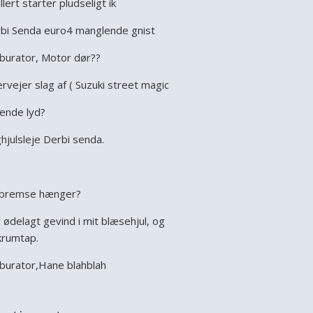
llert starter pludseligt ik
bi Senda euro4 manglende gnist
burator, Motor dør??
rvejer slag af ( Suzuki street magic
ende lyd?
hjulsleje Derbi senda.
bremse hænger?
 ødelagt gevind i mit blæsehjul, og
krumtap.
burator,Hane blahblah