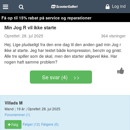
Log ind
Få op til 15% rabat på service og reparationer
Min Jog R vil ikke starte
Oprettet:
28. jul 2025
364 visninger
Hej. Lige pludseligt fra den ene dag til den anden gad min Jog r
ikke at starte. Jeg har testet både kompression, benzin og gnist.
Alle tre spiller som de skal, men den starter alligevel ikke. Har
nogen haft samme problem?
Se svar (4) >>
Villads M
Mand
|
19 år
|
Oprettet: 28. jul 2025
Forumemner (1)
Følger (12)
Følgere (0)
Følg