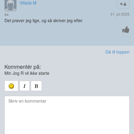
Villads M
31. jul 2025
#4
Det prøver jeg lige, og så skriver jeg efter
Gå til toppen
Kommentér på:
Min Jog R vil ikke starte