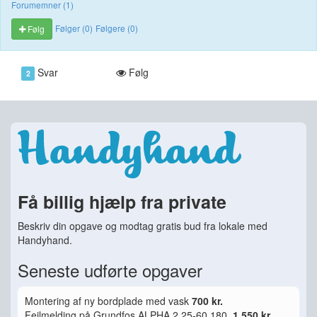
Forumemner (1)
Følger (0)
Følgere (0)
Følg
Svar
Følg
2
Få billig hjælp fra private
Beskriv din opgave og modtag gratis bud fra lokale med
Handyhand.
Seneste udførte opgaver
Montering af ny bordplade med vask
700 kr.
Fejlmelding på Grundfos ALPHA 2 25-60 180.
1.550 kr.