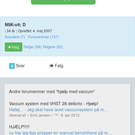
NSK-o9; D
|
34 år
|
Oprettet: 4. maj 2007
Scootere (7)
Forumemner (137)
Følger (56)
Følgere (52)
Følg
Svar
Følg
4
Andre forumemner med "hjælp med vaccum"
Vaccum system med VHST 28 dellorto - Hjælp!
Halløj... - Jeg skal have lavet vaccumsystem på m...
Skrevet af: ~ Emil Jensen ~ ™ - 9. apr 2012
HJÆLP!!!!!
nu har jeg lige proppet en manuel benzinhane på m...