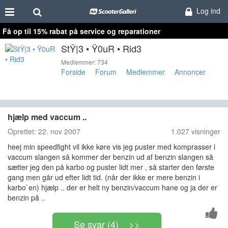
Log ind
Få op til 15% rabat på service og reparationer
StŸ|3 • Ÿ0uR • Rid3
Medlemmer: 734
Forside
Forum
Medlemmer
Annoncer
hjælp med vaccum ..
Oprettet:
22. nov 2007
1.027 visninger
heej min speedfight vil ikke køre vis jeg puster med komprasser i
vaccum slangen så kommer der benzin ud af benzin slangen så
sætter jeg den på karbo og puster lidt mer , så starter den første
gang men går ud efter lidt tid. (når der ikke er mere benzin i
karbo`en) hjælp .. der er helt ny benzin/vaccum hane og ja der er
benzin på ..
Se svar (4) >>