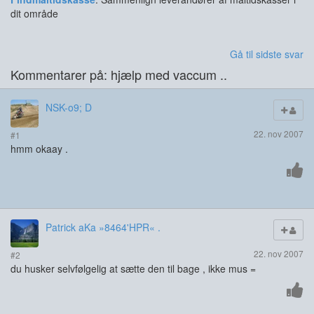
dit område
Gå til sidste svar
Kommentarer på: hjælp med vaccum ..
NSK-o9; D
22. nov 2007
#1
hmm okaay .
Patrick aKa »8464'HPR« .
22. nov 2007
#2
du husker selvfølgelig at sætte den til bage , ikke mus =