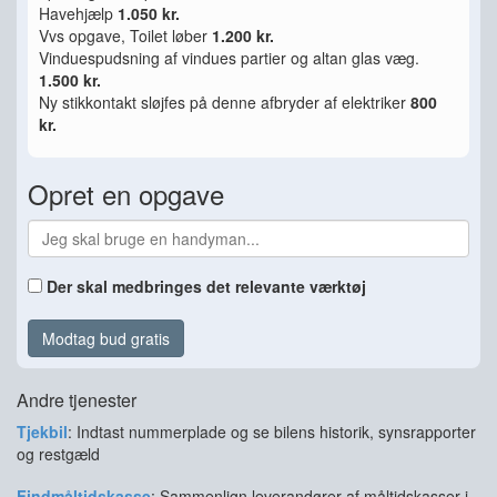
Havehjælp
1.050 kr.
Vvs opgave, Toilet løber
1.200 kr.
Vinduespudsning af vindues partier og altan glas væg.
1.500 kr.
Ny stikkontakt sløjfes på denne afbryder af elektriker
800
kr.
Opret en opgave
Der skal medbringes det relevante værktøj
Modtag bud gratis
Andre tjenester
Tjekbil
: Indtast nummerplade og se bilens historik, synsrapporter
og restgæld
Findmåltidskasse
: Sammenlign leverandører af måltidskasser i