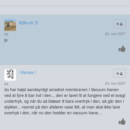
NSK-o9; D
23. nov 2007
#3
jo
! Kentex !
23. nov 2007
#4
du har højst sandsynligt smadret membranen i Vacuum-hanen
ved at fyre 8 bar ind i den... den er lavet til at fungere ved et svagt
undertryk, og når du så blæser 8 bars overtryk i den, så går den i
stykker... navnet på den afslører osse lidt, at man skal ikke lave
overtryk i den, når nu den hedder en vacuum-hane...