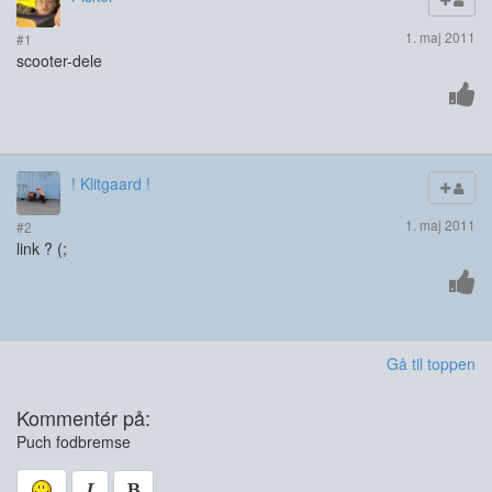
1. maj 2011
#1
scooter-dele
! Klitgaard !
1. maj 2011
#2
link ? (;
Gå til toppen
Kommentér på:
Puch fodbremse