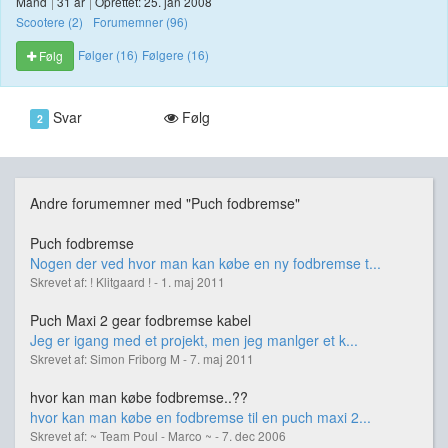
Mand
|
31 år
|
Oprettet: 25. jan 2008
Scootere (2)
Forumemner (96)
Følger (16)
Følgere (16)
Følg
Svar
Følg
2
Andre forumemner med "Puch fodbremse"
Puch fodbremse
Nogen der ved hvor man kan købe en ny fodbremse t...
Skrevet af: ! Klitgaard ! - 1. maj 2011
Puch Maxi 2 gear fodbremse kabel
Jeg er igang med et projekt, men jeg manlger et k...
Skrevet af: Simon Friborg M - 7. maj 2011
hvor kan man købe fodbremse..??
hvor kan man købe en fodbremse til en puch maxi 2...
Skrevet af: ~ Team Poul - Marco ~ - 7. dec 2006