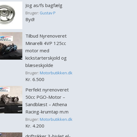
Jog as/fs bagfælg
Bruger:
Gustav P
Byd!
Tilbud Nyrenoveret
Minarelli 4VP 125cc
motor med
kickstarterskjold og
blæseskjolde
Bruger:
Motorbutikken.dk
Kr. 6.500
Perfekt nyrenoveret
50cc PGO-Motor –
Sandblæst – Athena
Racing-krumtap m.m
Bruger:
Motorbutikken.dk
Kr. 4.200
driftsikker 3-hjulet el-