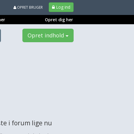
Log ind
OPRET BRUGER
ner
Opret dig her
Opret indhold
te i forum lige nu