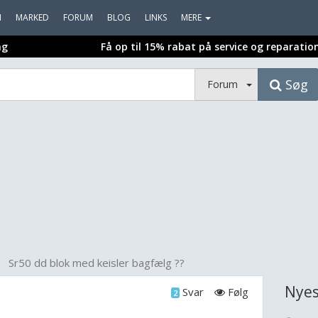
I
MARKED
FORUM
BLOG
LINKS
MERE
ng
Få op til 15% rabat på service og reparatio
Søg
Forum
Sr50 dd blok med keisler bagfælg ??
Nyes
Svar
Følg
2