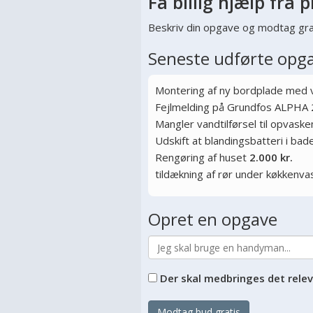
Få billig hjælp fra p
Beskriv din opgave og modtag gra
Seneste udførte opg
Montering af ny bordplade med
Fejlmelding på Grundfos ALPHA 
Mangler vandtilførsel til opvas
Udskift at blandingsbatteri i ba
Rengøring af huset
2.000 kr.
tildækning af rør under køkkenva
Opret en opgave
Der skal medbringes det rele
Modtag bud gratis