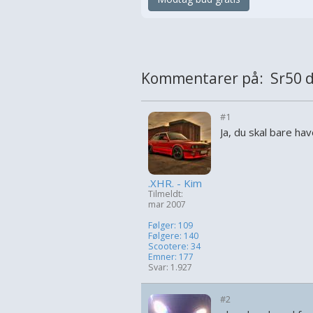
Kommentarer på: Sr50 dd
#1
Ja, du skal bare hav
.XHR. - Kim
Tilmeldt:
mar 2007
Følger: 109
Følgere: 140
Scootere: 34
Emner: 177
Svar: 1.927
#2