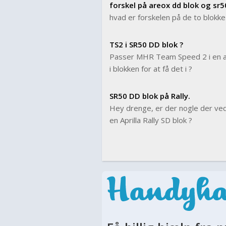
forskel på areox dd blok og sr5
hvad er forskelen på de to blokke 
TS2 i SR50 DD blok ?
Passer MHR Team Speed 2 i en alm
i blokken for at få det i ?
SR50 DD blok på Rally.
Hey drenge, er der nogle der ved
en Aprilla Rally SD blok ?