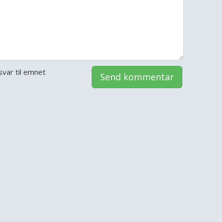
var til emnet
Send kommentar