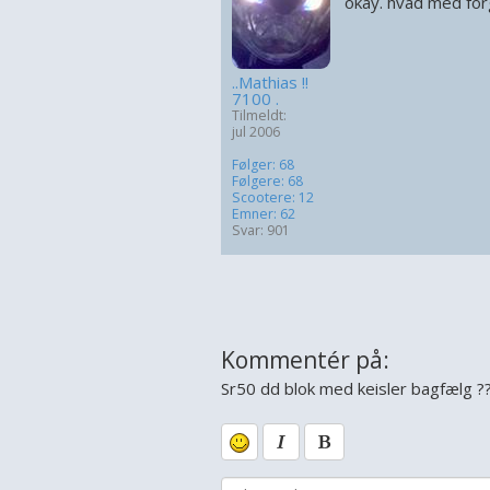
okay. hvad med for
..Mathias !!
7100 .
Tilmeldt:
jul 2006
Følger: 68
Følgere: 68
Scootere: 12
Emner: 62
Svar: 901
Kommentér på:
Sr50 dd blok med keisler bagfælg ?