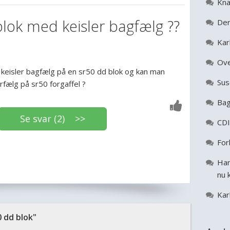
Kna
lok med keisler bagfælg ??
Der
Kar
Ove
keisler bagfælg på en sr50 dd blok og kan man
Sus
rfælg på sr50 forgaffel ?
Bag
Se svar (2) >>
CDI
For
Har
nu 
Kar
 dd blok"