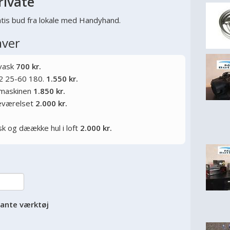
rivate
tis bud fra lokale med Handyhand.
aver
 vask
700 kr.
2 25-60 180.
1.550 kr.
kemaskinen
1.850 kr.
deværelset
2.000 kr.
sk og dæække hul i loft
2.000 kr.
vante værktøj