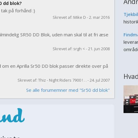
Andr
0 dd blok?
tak på forhånd :)
Tjekbi
Skrevet af: Mike D - 2. mar 2016
histor
indelig SR50 DD Blok, uden man skal til at fri æse
Findm
leveran
Skrevet af: srgh < - 21. jun 2008
områd
 om en Aprilla Sr50 DD blok passer direkte over på
Hvad
Skrevet af: Thiz - Night Riders 7900 ! . . - 24. jul 2007
Se alle forumemner med "Sr50 dd blok"