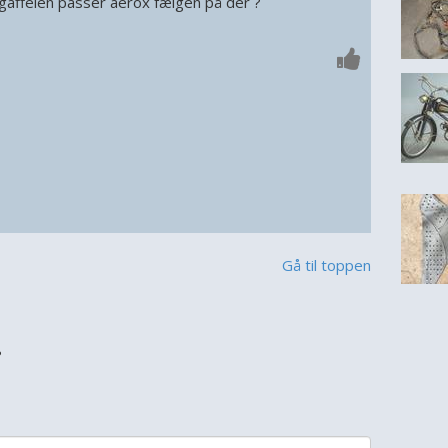
gaffelen passer aerox fælgen på der ?
Gå til toppen
?