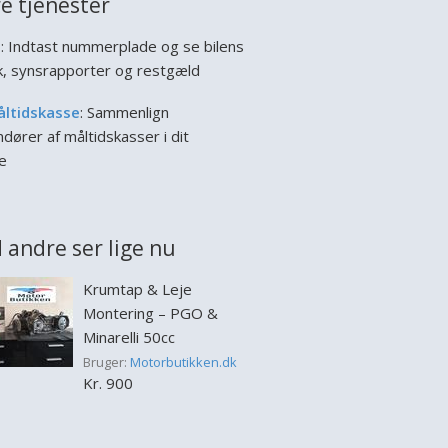
e tjenester
l
: Indtast nummerplade og se bilens
ik, synsrapporter og restgæld
åltidskasse
: Sammenlign
dører af måltidskasser i dit
e
 andre ser lige nu
Krumtap & Leje
Montering – PGO &
Minarelli 50cc
Bruger:
Motorbutikken.dk
Kr. 900