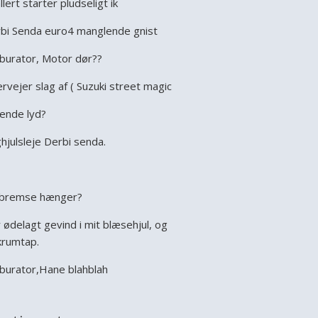
llert starter pludseligt ik
bi Senda euro4 manglende gnist
burator, Motor dør??
rvejer slag af ( Suzuki street magic
ende lyd?
hjulsleje Derbi senda.
bremse hænger?
 ødelagt gevind i mit blæsehjul, og
krumtap.
burator,Hane blahblah