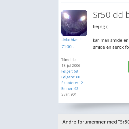
Sr50 dd b
hej sg (:
..Mathias !!
kan man smide en 
7100 .
smide en aerox fo
Tilmeldt:
18. jul 2006
Følger: 68
Følgere: 68
Scootere: 12
Emner: 62
Svar: 901
Andre forumemner med "Sr50