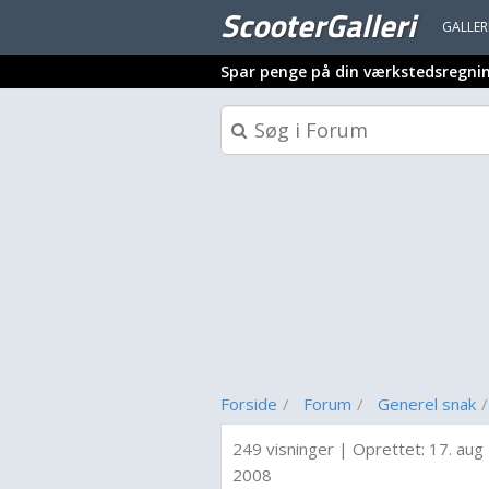
ScooterGalleri
GALLER
Spar penge på din værkstedsregni
Forside
Forum
Generel snak
249 visninger
|
Oprettet:
17. aug
2008