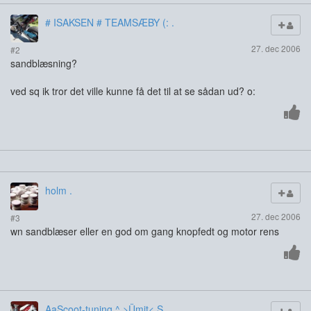
# ISAKSEN # TEAMSÆBY (: .
27. dec 2006
#2
sandblæsning?
ved sq ik tror det ville kunne få det til at se sådan ud? o:
holm .
27. dec 2006
#3
wn sandblæser eller en god om gang knopfedt og motor rens
AaScoot-tuning ^ >Ümit< S