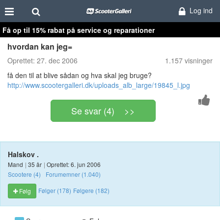
Log ind
Få op til 15% rabat på service og reparationer
hvordan kan jeg=
Oprettet:
27. dec 2006
1.157 visninger
få den til at blive sådan og hva skal jeg bruge?
http://www.scootergalleri.dk/uploads_alb_large/19845_l.jpg
Se svar (4) >>
Halskov .
Mand
|
35 år
|
Oprettet: 6. jun 2006
Scootere (4)
Forumemner (1.040)
Følger (178)
Følgere (182)
Følg