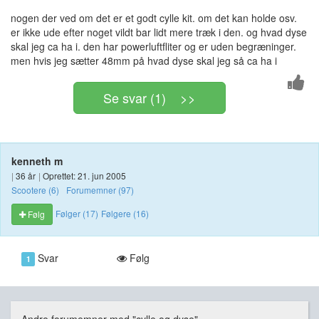
nogen der ved om det er et godt cylle kit. om det kan holde osv.
er ikke ude efter noget vildt bar lidt mere træk i den. og hvad dyse
skal jeg ca ha i. den har powerluftfliter og er uden begræninger.
men hvis jeg sætter 48mm på hvad dyse skal jeg så ca ha i
Se svar (1) >>
kenneth m
|
36 år
|
Oprettet: 21. jun 2005
Scootere (6)
Forumemner (97)
Følger (17)
Følgere (16)
Følg
Svar
Følg
1