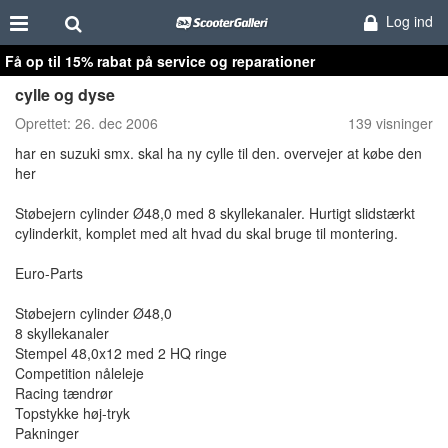
Log ind
Få op til 15% rabat på service og reparationer
cylle og dyse
Oprettet:
26. dec 2006
139 visninger
har en suzuki smx. skal ha ny cylle til den. overvejer at købe den
her
Støbejern cylinder Ø48,0 med 8 skyllekanaler. Hurtigt slidstærkt
cylinderkit, komplet med alt hvad du skal bruge til montering.
Euro-Parts
Støbejern cylinder Ø48,0
8 skyllekanaler
Stempel 48,0x12 med 2 HQ ringe
Competition nåleleje
Racing tændrør
Topstykke høj-tryk
Pakninger