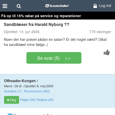
Log ind
Få op til 15% rabat på service og reparationer
Sandblæser fra Harald Nyborg ??
Oprettet:
13. jun 2006
779 visninger
Noen der har prøvet sådan en satan? Er det noget værd? (Skal
ha sandblæst mine fælge..)
Se svar (5) >>
Offroader-Kongen /
Mand
|
36 år
|
Oprettet: 8. maj 2005
Scootere (7)
Forumemner (462)
Følger (48)
Følgere (45)
Følg