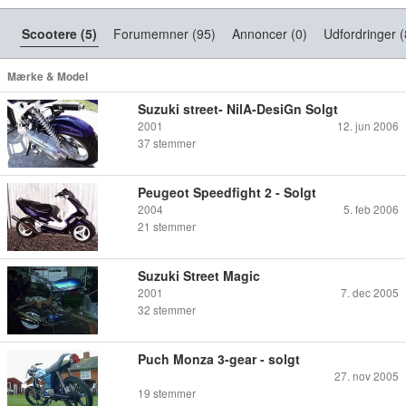
Scootere (5)
Forumemner (95)
Annoncer (0)
Udfordringer (
Mærke & Model
Suzuki street- NilA-DesiGn Solgt
2001
12. jun 2006
37
stemmer
Peugeot Speedfight 2 - Solgt
2004
5. feb 2006
21
stemmer
Suzuki Street Magic
2001
7. dec 2005
32
stemmer
Puch Monza 3-gear - solgt
27. nov 2005
19
stemmer