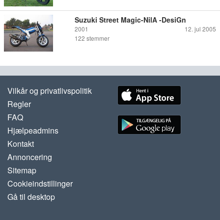
Suzuki Street Magic-NilA -DesiGn
2001
12. jul 2005
122
stemmer
Vilkår og privatlivspolitik
Regler
FAQ
Hjælpeadmins
Kontakt
Annoncering
Sitemap
Cookieindstillinger
Gå til desktop