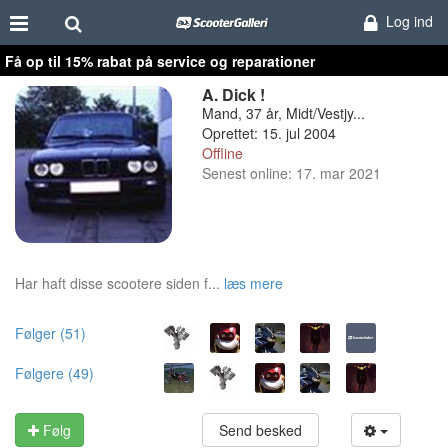
Log ind
Få op til 15% rabat på service og reparationer
A. Dick !
Mand, 37 år, Midt/Vestjy...
Oprettet: 15. jul 2004
Offline
Senest online: 17. mar 2021
Har haft disse scootere siden f...
læs mere
Følger (51)
Følgere (49)
Følg
Send besked