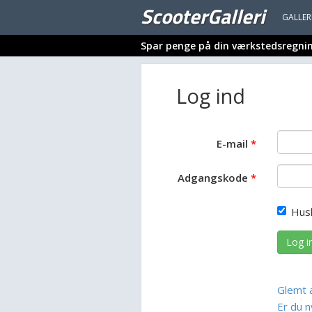
ScooterGalleri
GALLER
Spar penge på din værkstedsregni
Log ind
E-mail
Adgangskode
Hus
Log i
Glemt 
Er du n