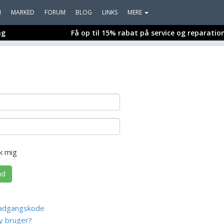
I
MARKED
FORUM
BLOG
LINKS
MERE
ng
Få op til 15% rabat på service og reparatio
k mig
nd
adgangskode
y bruger?