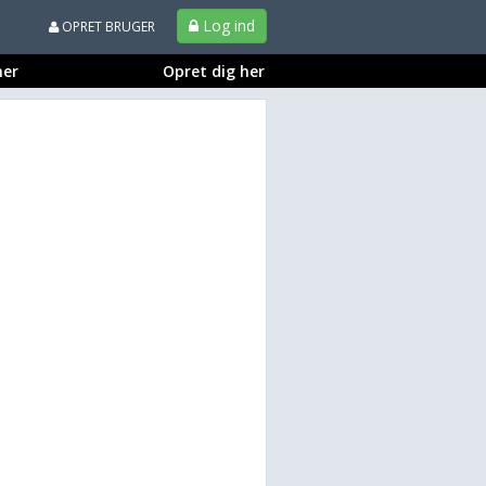
Log ind
OPRET BRUGER
ner
Opret dig her