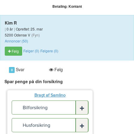
Betaling:
Kontant
Kim R
|
0 år
|
Oprettet: 25. mar
5200 Odense V
(Fyn)
Annoncer (50)
Følger (0)
Følgere (0)
Følg
Svar
Følg
0
Spar penge på din forsikring