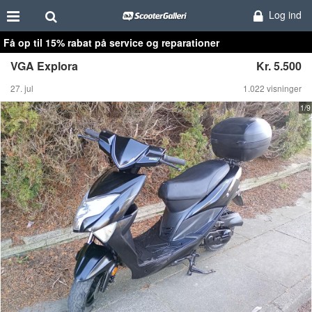
Log ind
Få op til 15% rabat på service og reparationer
VGA Explora
Kr. 5.500
27. jul
1.022 visninger
1/9