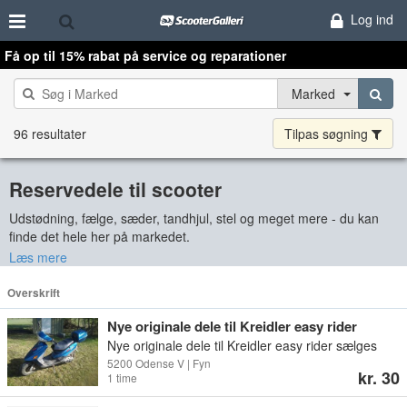
Log ind
Få op til 15% rabat på service og reparationer
Marked
96 resultater
Tilpas søgning
Reservedele til scooter
Udstødning, fælge, sæder, tandhjul, stel og meget mere - du kan
finde det hele her på markedet.
Der er brugte scooterdele til et væld af mærker, fx Suzuki, PGO,
Læs mere
Yamaha, Vespa, Peugeot, Honda, Puch og Aprilia.
Overskrift
Uanset om du på udkig efter en støddæmper, forlygter, pakninger
Nye originale dele til Kreidler easy rider
eller måske et skjold, så er der gode muligheder for at finde de
sælges
scooterdele du søger lige her. Sælgerne er spredt over hele
Nye originale dele til Kreidler easy rider sælges
Danmark, så det er ikke nødvendigt at køre langt for at lave en god
Der er mest plastik skjolde, lygter,
5200 Odense V | Fyn
kr. 30
1 time
handel.
bagbremsekabel mm Pris fra 30 kr og op til 200 kr
Billeder kan sendes Dele kan afhentes i Odense v