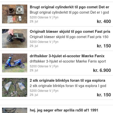
God stand og fungerer som den skal. TT-
Brugt original cylinderkit til pgo comet Det er
udstødning 380 kr. Næsten som ny. Har kun været
i god stand og med nyt stempel Så det er klar
Brugt original cylinderkit til pgo comet Det er i god
monteret og kørt ganske kort tid. God til standard
til brug
stand og med nyt stempel Så det er klar til brug
5200 Odense V | Fyn
eller let tunede 50cc 2T scootere/ kan også
kr. 400
29. jul
Fast pris 400 kr Det kan afhentes i 5200 Odense v
fungere på 70cc Stylepro 21 mm karburator
eller Søndersø Det kan også sendes for 65 kr
(manuel choker) 240 kr. Næsten ny. Kun brugt i
Originalt blæser skjold til pgo comet Fast pris
kort tid. Sælges på grund af nyt projekt. Jeg har
150 kr
Originalt blæser skjold til pgo comet Fast pris 150
også Karbur...
kr Det kan afhentes i Odense v eller Søndersø Det
5200 Odense V | Fyn
kr. 150
29. jul
kan også sendes.
driftsikker 3-hjulet el-scooter Mærke Fønix
sport
driftsikker 3-hjulet el-scooter Mærke Fønix sport
Den har fået nye batterier 01/2025 til 8.500 kr Med
5200 Odense V | Fyn
kr. 6.900
29. jul
købs kvittering og brugervejledning Fra år 2017 og
skal ikke køre med nr plade Det er en 30 scooter
2 stk originale blinklys foran til vga explora
Med kopholder og sidespejle Alt virker på den Den
2 stk originale blinklys foran til vga explora I god
er brugt men i pæn stand Den har altid stået til
stand Fast pris 150 kr De kan afhentes i Odense v
5200 Odense V | Fyn
opladning når den er er blevet brugt Max
kr. 150
29. jul
Eller Søndersø De kan også sendes for 55 kr
hastighed 30km/t Speedometeret er kun med
triptæller Oplader og nøgler medfølger Kom gerne
og prøv en tur Sælge...
hej. jeg søger efter aprilia rs50 af1 1991