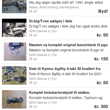
Hej Jeg søger aprilia rs50 af1 1991 single sided
swingarm med excentrisk nav og med hele
Købes | 6000 Kolding | Sønderjylland
Byd!
28. jul
bramse system. Jeg uploader et billede af hvad
jeg søger.
Dr.big/T-rex sælges i dele
Dr.big/T-rex sælges i dele Jeg har også andre dele
til pgo Skriv hvad du mangler Pris fra 50 kr Dele
5200 Odense V | Fyn
kr. 50
28. jul
kan afhentes i odense v eller Søndersø De kan
også sendes
Næsten ny komplet original benzintank til pgo
dr. big/T-tex/tr3
Næsten ny komplet original benzintank til pgo dr.
big/T-tex/tr3 Fast pris 150 kr Den kan afhentes i
5200 Odense V | Fyn
kr. 150
28. jul
Odense v eller sendes for 65 kr
Dele til Kymco Agility 4-takt 30 knallert fra
2021
Dele til Kymco Agility 4-takt 30 knallert fra 2021
Kun kørt 4.400 km Skriv hvad du mangler af dele
5200 Odense V | Fyn
kr. 50
28. jul
Pris fra 50 kr Dele kan afhentes i odense v eller
Søndersø Dele kan også sendes
Komplet kickstarterskjold til stalker,
Komplet kickstarterskjold til stalker, Typhoon og
mange andre Det virker som det skal Fast pris 300
5200 Odense V | Fyn
kr. 300
28. jul
kr Det kan afhentes i odense v eller Søndersø Det