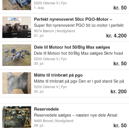
Firefox
Nogle af delene passer også til vga Firefox Skriv
5200 Odense V | Fyn
kr. 50
1. aug
hvad du mangler af dele Jeg har også dele til
andre vga Pris fra 50 kr Det hele kan også sælges
Perfekt nyrenoveret 50cc PGO-Motor –
samlet Dele kan afhentes i Odense v eller
Sandblæst – Athena Racing-krumtap m.m
Super flot nyrenoveret PGO 50 cc-motor i perfekt
Søndersø Kan også sendes
stand med sandblæst motorblok og næsten
9574 Bælum | Nordjylland
kr. 4.200
31. jul
fabriksny finish. Udstyret med Athena Racing-
krumtap samt nye lejer, pakninger og simmerringe
Dele til Motocr hot 50/Big Max sælges
i hele motoren. Passer til PGO Hot 50, PMX, G-
Dele til Motocr hot 50/Big Max sælges Skriv hvad
MAX m.fl. Se test af motoren her:
du mangler Pris fra 50 kr Dele kan afhentes i
5200 Odense V | Fyn
https://www.bitchute.com/video/CbQu1OF0SYui
kr. 50
30. jul
Odense v eller Søndersø Kan også sendes
Nye dele i motoren • Athena Racing-krumtap Ø10
• Ny stator til tænding • Standard 50 cc-cylinderkit
Måtte til trinbræt på pgo
med topstykke i næsten ny stand • Nyt nåleleje til
Måtte til trinbræt på pgo Den er i god stand Se på
krumtappen • Ny Athena-kiler...
billederne hvad den passer på Fast pris 200 kr
5200 Odense V | Fyn
kr. 200
30. jul
Den kan afhentes i Odense v eller Søndersø Den
kan også sendes for 55 kr
Reservedele
Reservedele sælges – næsten nye dele Airsal
Sport 50cc cylinderkit 180 kr. Har kun kørt ganske
9460 Brovst | Nordjylland
kr. 50
29. jul
lidt. Er blevet malet med varmebestandig maling.