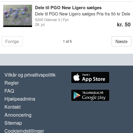
kan også sendes for 65 kr
Dele til PGO New Ligero sælges
Dele til PGO New Ligero sælges Pris fra 50 kr Dele
kan afhentes I Odense V eller sendes
5200 Odense V | Fyn
kr. 50
28. jul
Forrige
Næste
1 af 5
Vilkår og privatlivspolitik
Regler
FAQ
Hjælpeadmins
Kontakt
Annoncering
Sitemap
Cookieindstillinger