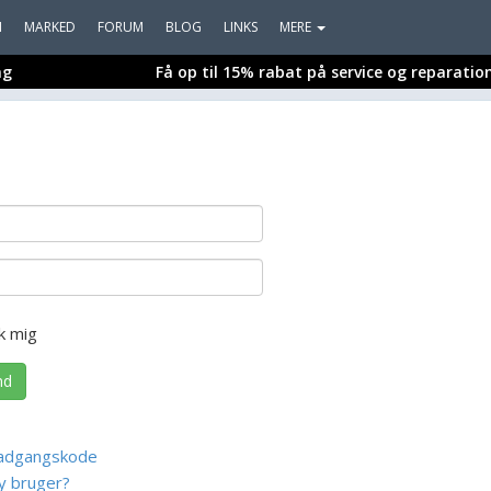
I
MARKED
FORUM
BLOG
LINKS
MERE
ng
Få op til 15% rabat på service og reparatio
k mig
nd
adgangskode
y bruger?