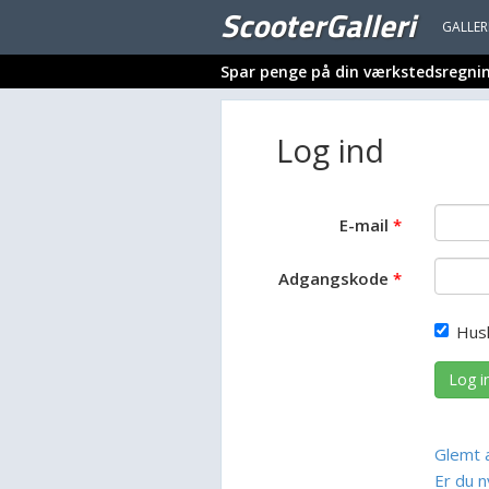
ScooterGalleri
GALLER
Spar penge på din værkstedsregni
Log ind
E-mail
Adgangskode
Hus
Log i
Glemt 
Er du n