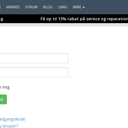
I
MARKED
FORUM
BLOG
LINKS
MERE
ng
Få op til 15% rabat på service og reparatio
k mig
nd
adgangskode
y bruger?