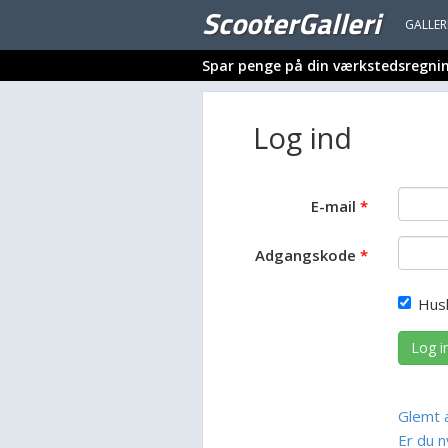
ScooterGalleri
GALLER
Spar penge på din værkstedsregni
Log ind
E-mail
Adgangskode
Hus
Log i
Glemt 
Er du n