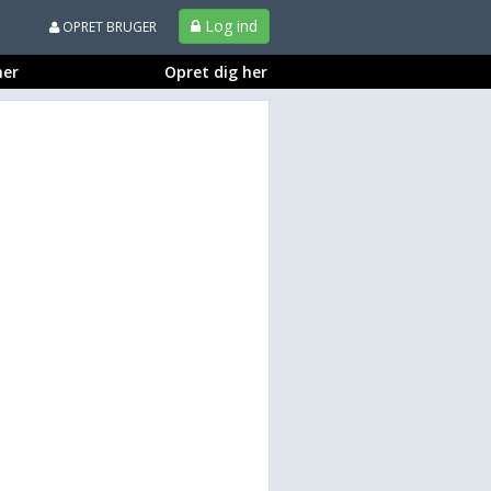
Log ind
OPRET BRUGER
ner
Opret dig her