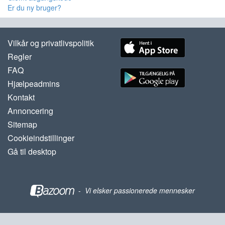
Er du ny bruger?
Vilkår og privatlivspolitik
Regler
FAQ
Hjælpeadmins
Kontakt
Annoncering
Sitemap
Cookieindstillinger
Gå til desktop
-
Vi elsker passionerede mennesker