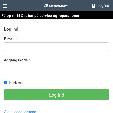
Log ind
Få op til 15% rabat på service og reparationer
Log ind
E-mail
Adgangskode
Husk mig
Log ind
Glemt adgangskode