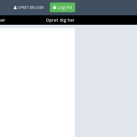
Log ind
OPRET BRUGER
ner
Opret dig her