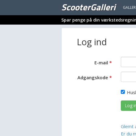
ScooterGalleri
GALLER
Spar penge på din værkstedsregni
Log ind
E-mail
Adgangskode
Hus
Log i
Glemt 
Er du n