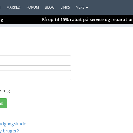
I
MARKED
FORUM
BLOG
LINKS
MERE
ng
Få op til 15% rabat på service og reparatio
k mig
nd
adgangskode
y bruger?