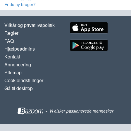
Er du ny bruger?
Vilkår og privatlivspolitik
Regler
FAQ
Hjælpeadmins
Kontakt
Annoncering
Sitemap
Cookieindstillinger
Gå til desktop
-
Vi elsker passionerede mennesker