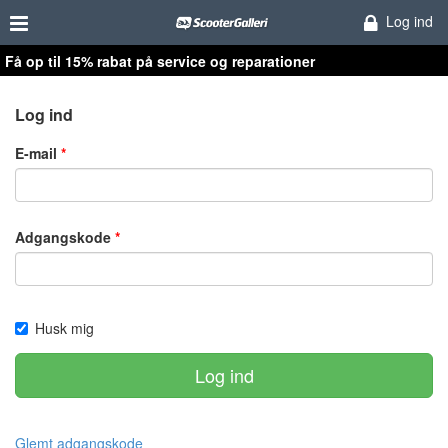
Log ind
Få op til 15% rabat på service og reparationer
Log ind
E-mail
Adgangskode
Husk mig
Log ind
Glemt adgangskode