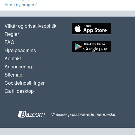
Er du ny bruger?
Vilkår og privatlivspolitik
Regler
FAQ
Hjælpeadmins
Kontakt
Annoncering
Sitemap
Cookieindstillinger
Gå til desktop
-
Vi elsker passionerede mennesker