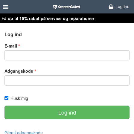
Log ind
Få op til 15% rabat på service og reparationer
Log ind
E-mail
Adgangskode
Husk mig
Log ind
Glemt adgangskode