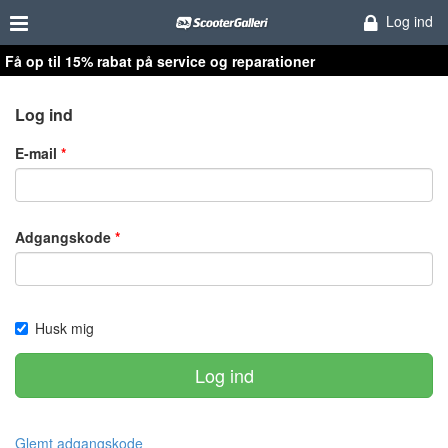
Log ind
Få op til 15% rabat på service og reparationer
Log ind
E-mail
Adgangskode
Husk mig
Log ind
Glemt adgangskode