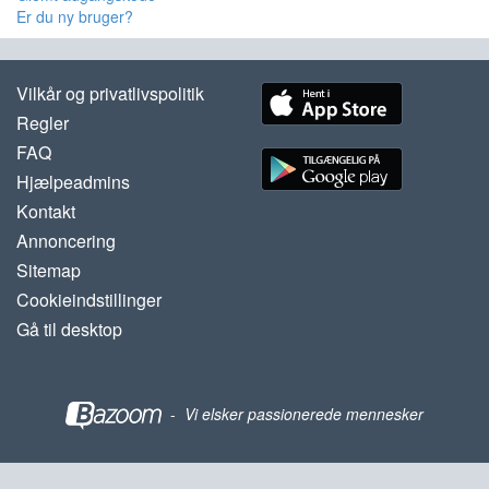
Er du ny bruger?
Vilkår og privatlivspolitik
Regler
FAQ
Hjælpeadmins
Kontakt
Annoncering
Sitemap
Cookieindstillinger
Gå til desktop
-
Vi elsker passionerede mennesker