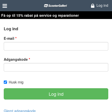
Log ind
Få op til 15% rabat på service og reparationer
Log ind
E-mail
Adgangskode
Husk mig
Log ind
Glemt adgangskode