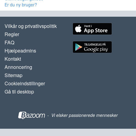
Er du ny bruger?
Vilkår og privatlivspolitik
Regler
FAQ
Hjælpeadmins
Kontakt
Annoncering
Sitemap
Cookieindstillinger
Gå til desktop
-
Vi elsker passionerede mennesker