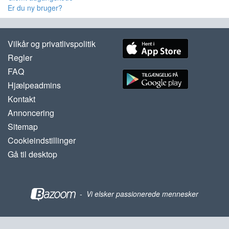
Er du ny bruger?
Vilkår og privatlivspolitik
Regler
FAQ
Hjælpeadmins
Kontakt
Annoncering
Sitemap
Cookieindstillinger
Gå til desktop
-
Vi elsker passionerede mennesker