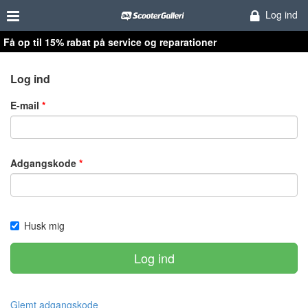
Log ind
Få op til 15% rabat på service og reparationer
Log ind
E-mail
Adgangskode
Husk mig
Log ind
Glemt adgangskode