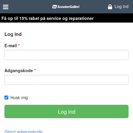
Log ind
Få op til 15% rabat på service og reparationer
Log ind
E-mail
Adgangskode
Husk mig
Log ind
Glemt adgangskode