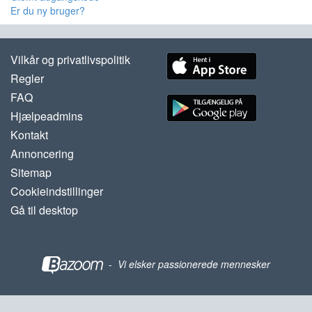
Er du ny bruger?
Vilkår og privatlivspolitik
Regler
FAQ
Hjælpeadmins
Kontakt
Annoncering
Sitemap
Cookieindstillinger
Gå til desktop
-
Vi elsker passionerede mennesker