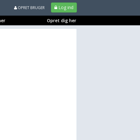
Log ind
OPRET BRUGER
ner
Opret dig her