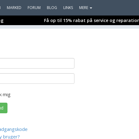
I
MARKED
FORUM
BLOG
LINKS
MERE
ng
Få op til 15% rabat på service og reparatio
k mig
nd
adgangskode
y bruger?