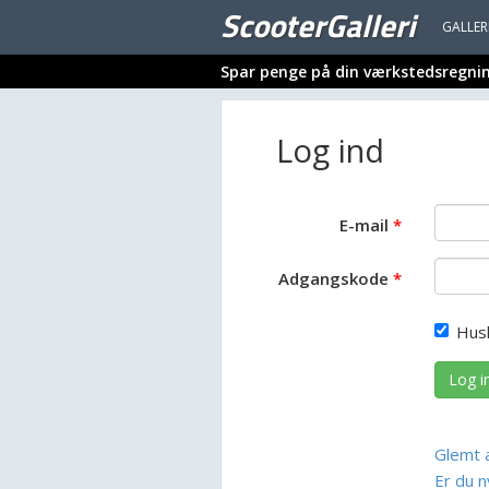
ScooterGalleri
GALLER
Spar penge på din værkstedsregni
Log ind
E-mail
Adgangskode
Hus
Log i
Glemt 
Er du n