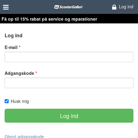
Log ind
Få op til 15% rabat på service og reparationer
Log ind
E-mail
Adgangskode
Husk mig
Log ind
Glemt adgangskode