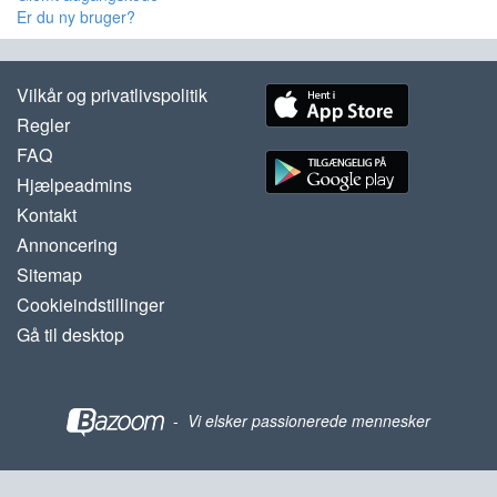
Er du ny bruger?
Vilkår og privatlivspolitik
Regler
FAQ
Hjælpeadmins
Kontakt
Annoncering
Sitemap
Cookieindstillinger
Gå til desktop
-
Vi elsker passionerede mennesker