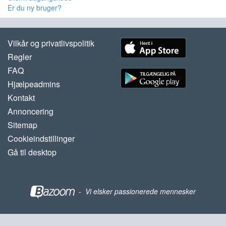
Er du ny bruger?
Vilkår og privatlivspolitik
Regler
FAQ
Hjælpeadmins
Kontakt
Annoncering
Sitemap
Cookieindstillinger
Gå til desktop
-
Vi elsker passionerede mennesker