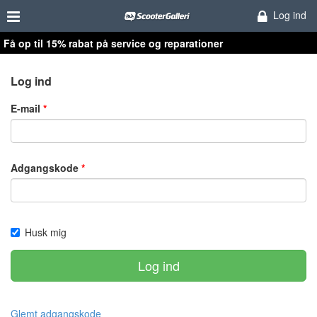
Log ind
Få op til 15% rabat på service og reparationer
Log ind
E-mail
Adgangskode
Husk mig
Log ind
Glemt adgangskode