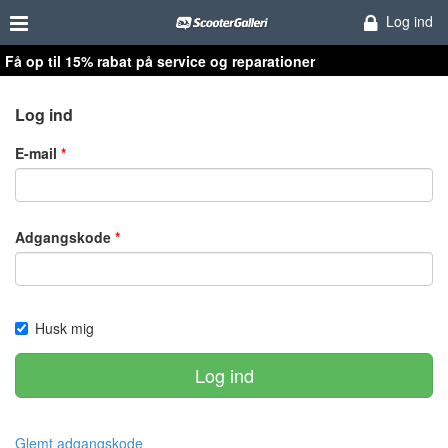
Log ind
Få op til 15% rabat på service og reparationer
Log ind
E-mail
Adgangskode
Husk mig
Log ind
Glemt adgangskode