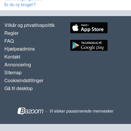
Er du ny bruger?
Vilkår og privatlivspolitik
Regler
FAQ
Hjælpeadmins
Kontakt
Annoncering
Sitemap
Cookieindstillinger
Gå til desktop
-
Vi elsker passionerede mennesker