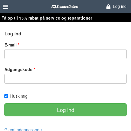
Log ind
Få op til 15% rabat på service og reparationer
Log ind
E-mail
Adgangskode
Husk mig
Log ind
Glemt adgangskode