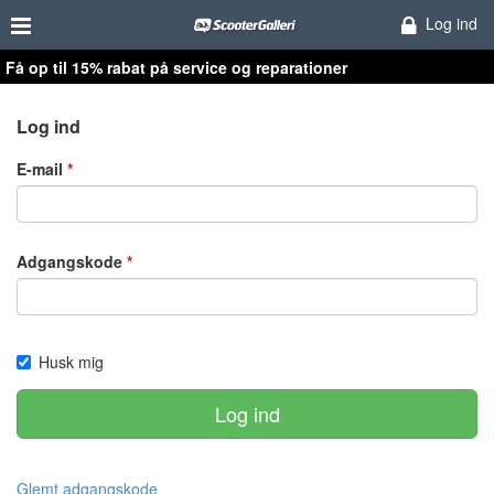
Log ind
Få op til 15% rabat på service og reparationer
Log ind
E-mail
Adgangskode
Husk mig
Log ind
Glemt adgangskode