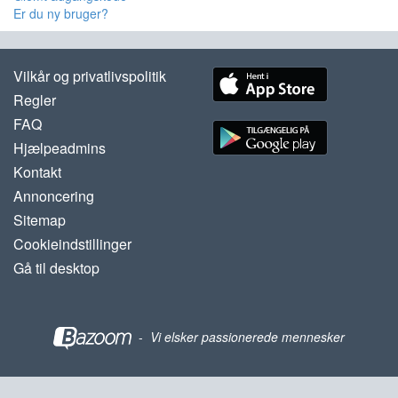
Er du ny bruger?
Vilkår og privatlivspolitik
Regler
FAQ
Hjælpeadmins
Kontakt
Annoncering
Sitemap
Cookieindstillinger
Gå til desktop
-
Vi elsker passionerede mennesker