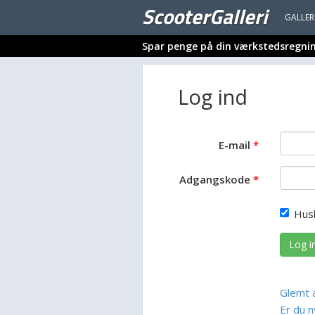
ScooterGalleri
GALLER
Spar penge på din værkstedsregni
Log ind
E-mail
Adgangskode
Hus
Log i
Glemt 
Er du n