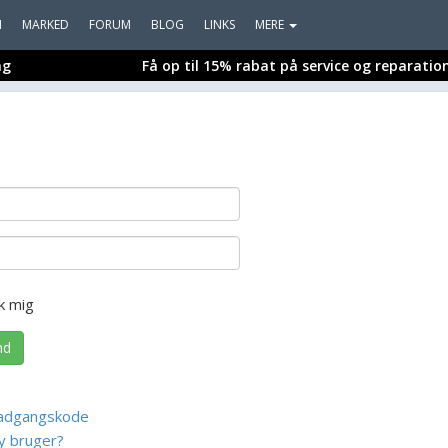
I
MARKED
FORUM
BLOG
LINKS
MERE
ng
Få op til 15% rabat på service og reparatio
k mig
nd
adgangskode
y bruger?