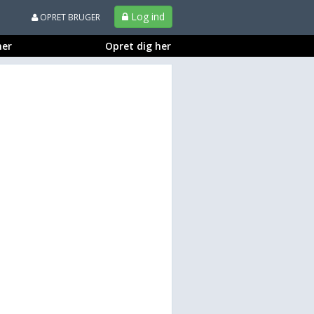
Log ind
OPRET BRUGER
ner
Opret dig her