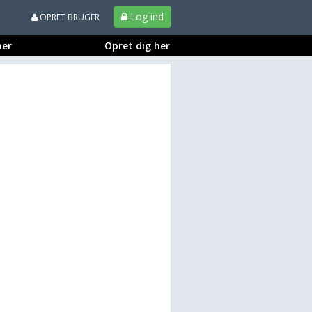
Log ind
OPRET BRUGER
ner
Opret dig her