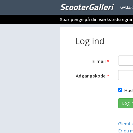
ScooterGalleri
GALLER
Spar penge på din værkstedsregni
Log ind
E-mail
Adgangskode
Hus
Log i
Glemt 
Er du n