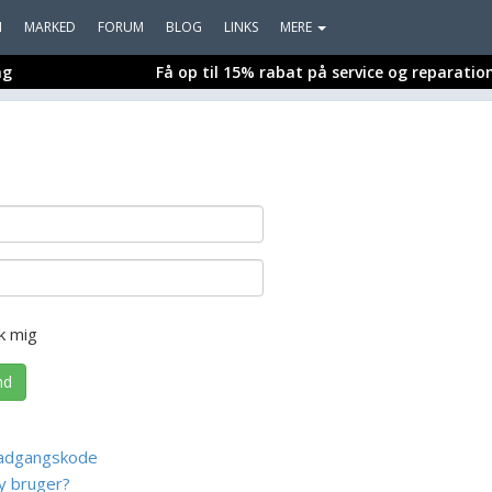
I
MARKED
FORUM
BLOG
LINKS
MERE
ng
Få op til 15% rabat på service og reparatio
k mig
nd
adgangskode
y bruger?