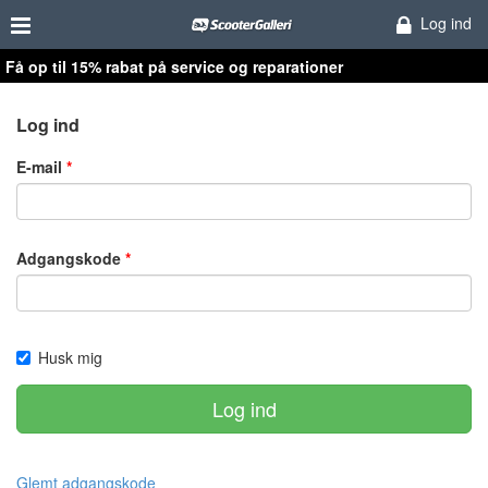
Log ind
Få op til 15% rabat på service og reparationer
Log ind
E-mail
Adgangskode
Husk mig
Log ind
Glemt adgangskode