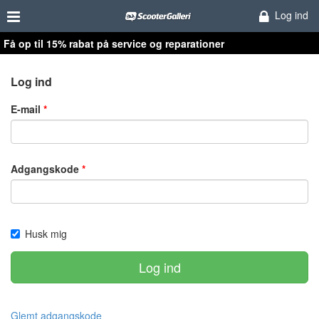
Log ind
Få op til 15% rabat på service og reparationer
Log ind
E-mail
Adgangskode
Husk mig
Log ind
Glemt adgangskode