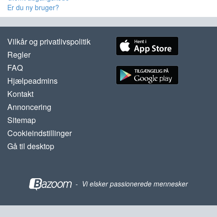
Er du ny bruger?
Vilkår og privatlivspolitik
Regler
FAQ
Hjælpeadmins
Kontakt
Annoncering
Sitemap
Cookieindstillinger
Gå til desktop
-
Vi elsker passionerede mennesker