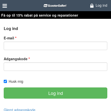
Log ind
Få op til 15% rabat på service og reparationer
Log ind
E-mail
Adgangskode
Husk mig
Log ind
Glemt adgangskode