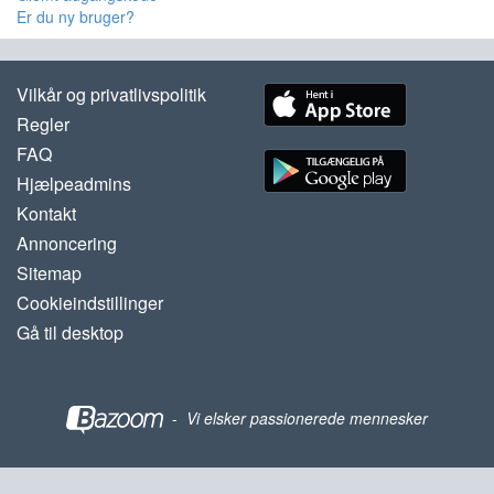
Er du ny bruger?
Vilkår og privatlivspolitik
Regler
FAQ
Hjælpeadmins
Kontakt
Annoncering
Sitemap
Cookieindstillinger
Gå til desktop
-
Vi elsker passionerede mennesker